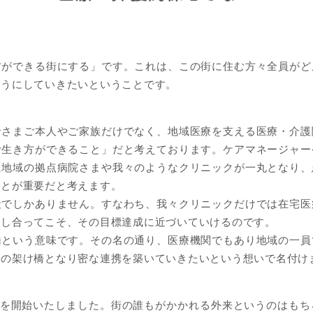
方ができる街にする」です。これは、この街に住む方々全員がど
ようにしていきたいということです。
者さまご本人やご家族だけでなく、地域医療を支える医療・介護
む生き方ができること」だと考えております。ケアマネージャー
に地域の拠点病院さまや我々のようなクリニックが一丸となり、
ことが重要だと考えます。
段でしかありません。すなわち、我々クリニックだけでは在宅医
力し合ってこそ、その目標達成に近づいていけるのです。
橋という意味です。その名の通り、医療機関でもあり地域の一員
との架け橋となり密な連携を築いていきたいという想いで名付け
診療を開始いたしました。街の誰もがかかれる外来というのはも