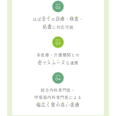
全て
診療
検査
ほぼ
の
・
・
処置
に対応可能
各医療・介護機関との
密
スムーズ
で
な連携
総合内科専門医・
呼吸器内科専門医による
幅広く質の高い医療